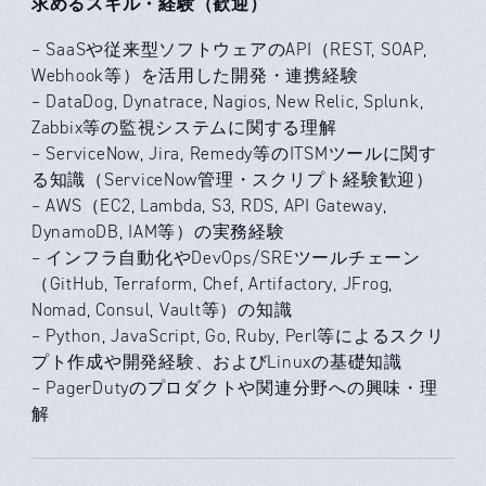
求めるスキル・経験（歓迎）
– SaaSや従来型ソフトウェアのAPI（REST, SOAP,
Webhook等）を活用した開発・連携経験
– DataDog, Dynatrace, Nagios, New Relic, Splunk,
Zabbix等の監視システムに関する理解
– ServiceNow, Jira, Remedy等のITSMツールに関す
る知識（ServiceNow管理・スクリプト経験歓迎）
– AWS（EC2, Lambda, S3, RDS, API Gateway,
DynamoDB, IAM等）の実務経験
– インフラ自動化やDevOps/SREツールチェーン
（GitHub, Terraform, Chef, Artifactory, JFrog,
Nomad, Consul, Vault等）の知識
– Python, JavaScript, Go, Ruby, Perl等によるスクリ
プト作成や開発経験、およびLinuxの基礎知識
– PagerDutyのプロダクトや関連分野への興味・理
解