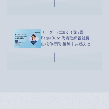
新しい場所に動くべき
リーダーに訊く！第7回
PagerDuty 代表取締役社長
山根伸行氏 後編｜共感力と
信頼を大事に 自責で実行し
続ける人と 成長を目指した
い