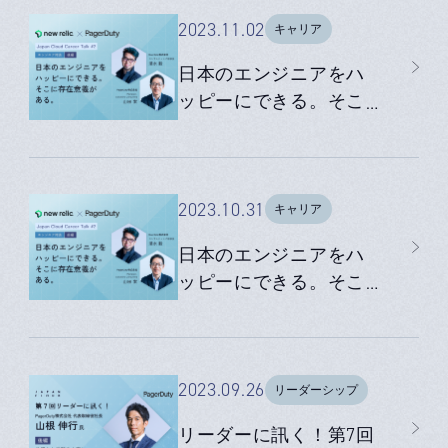
ズで見つけた「自分の
価値」
2023.11.02
キャリア
日本のエンジニアをハ
ッピーにできる。そこ
に存在意義がある。｜
Japan Cloud Career
Talk #2【エンジニア対
談】後編
2023.10.31
キャリア
日本のエンジニアをハ
ッピーにできる。そこ
に存在意義がある。｜
Japan Cloud Career
Talk #2【エンジニア対
談】前編
2023.09.26
リーダーシップ
リーダーに訊く！第7回