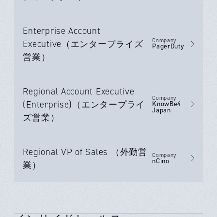
Enterprise Account
Company
Executive（エンタープライズ
PagerDuty
営業）
Regional Account Executive
Company
(Enterprise)（エンタープライ
KnowBe4
Japan
ズ営業）
Regional VP of Sales （外勤営
Company
nCino
業）