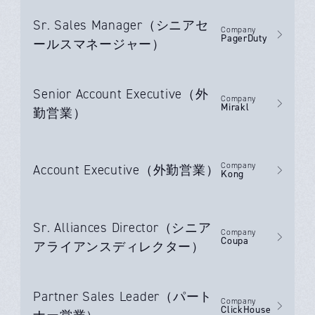
Sr. Sales Manager（シニアセ
Company
PagerDuty
ールスマネージャー）
Senior Account Executive（外
Company
Mirakl
勤営業）
Company
Account Executive（外勤営業）
Kong
Sr. Alliances Director（シニア
Company
Coupa
アライアンスディレクター）
Partner Sales Leader（パート
Company
ClickHouse