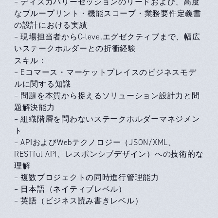
– ディスカバリーセッションのリードおよび、高度
なブループリント・機能スコープ・業務要件定義書
の設計における実績
– 現場担当者からC-levelエグゼクティブまで、幅広
いステークホルダーとの折衝経験
スキル：
– Eコマース・マーケットプレイスのビジネスモデ
ルに関する知識
– 問題を本質から捉えるソリューション設計力と問
題解決能力
– 組織階層を問わないステークホルダーマネジメン
ト
– APIおよびWebテクノロジー（JSON/XML、
RESTful API、レスポンシブデザイン）への技術的な
理解
– 複数プロジェクトの同時進行管理能力
– 日本語（ネイティブレベル）
– 英語（ビジネス読み書きレベル）