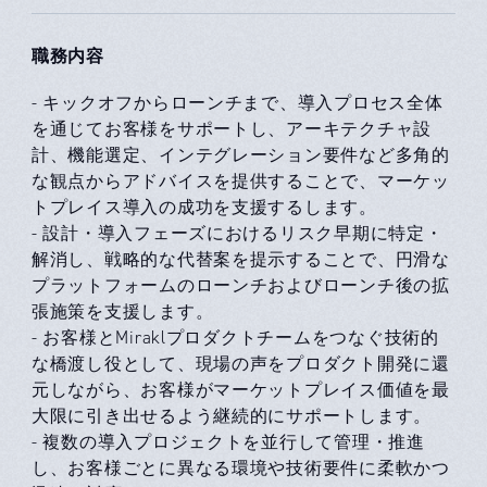
職務内容
- キックオフからローンチまで、導入プロセス全体
を通じてお客様をサポートし、アーキテクチャ設
計、機能選定、インテグレーション要件など多角的
な観点からアドバイスを提供することで、マーケッ
トプレイス導入の成功を支援するします。
- 設計・導入フェーズにおけるリスク早期に特定・
解消し、戦略的な代替案を提示することで、円滑な
プラットフォームのローンチおよびローンチ後の拡
張施策を支援します。
- お客様とMiraklプロダクトチームをつなぐ技術的
な橋渡し役として、現場の声をプロダクト開発に還
元しながら、お客様がマーケットプレイス価値を最
大限に引き出せるよう継続的にサポートします。
- 複数の導入プロジェクトを並行して管理・推進
し、お客様ごとに異なる環境や技術要件に柔軟かつ