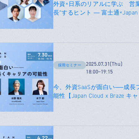
外資×日系のリアルに学ぶ 営
長”するヒント ― 富士通×Japan C
2025.07.31(Thu)
採用セミナー
18:00~19:15
今、外資SaaSが面白い──成
能性【Japan Cloud x Braz