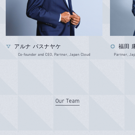
アルナ バスナヤケ
福田 
Co-founder and CEO, Partner, Japan Cloud
Partner, Ja
Our Team