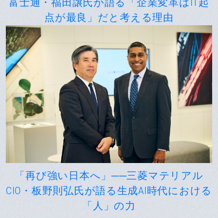
富士通・福田譲氏が語る「企業変革はIT起
点が最良」だと考える理由
「再び強い日本へ」──三菱マテリアル
CIO・板野則弘氏が語る生成AI時代における
「人」の力