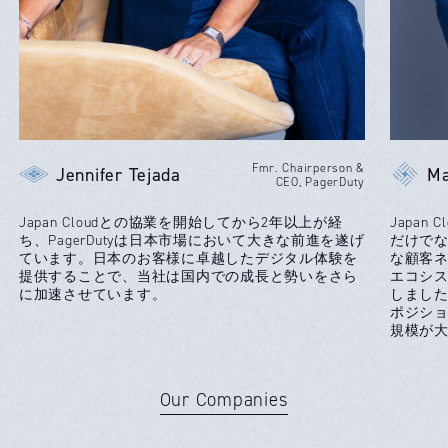
Fmr. Chairperson &
Jennifer Tejada
Ma
CEO, PagerDuty
Japan Cloudとの協業を開始してから2年以上が経
Japa
ち、PagerDutyは日本市場において大きな前進を遂げ
だけで
ています。日本のお客様に卓越したデジタル体験を
な顧客ネッ
提供することで、当社は国内での成長と勢いをさら
エコシ
に加速させています。
しまし
ポジシ
規模が大
Clou
理的で
Our Companies