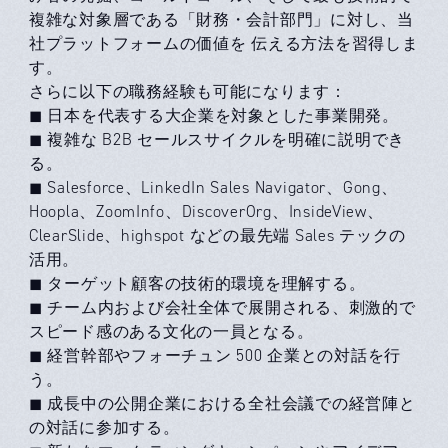
複雑な対象層である「財務・会計部門」に対し、当
社プラットフォームの価値を 伝える方法を習得しま
す。
さらに以下の職務経験も可能になります：
◼ 日本を代表する大企業を対象とした事業開発。
◼ 複雑な B2B セールスサイクルを明確に説明でき
る。
◼ Salesforce、LinkedIn Sales Navigator、Gong、
Hoopla、ZoomInfo、DiscoverOrg、InsideView、
ClearSlide、highspot などの最先端 Sales テックの
活用。
◼ ターゲット顧客の技術的環境を理解する。
◼ チーム内および会社全体で展開される、刺激的で
スピード感のある文化の⼀員となる。
◼ 経営幹部やフォーチュン 500 企業との対話を行
う。
◼ 成長中の公開企業における全社会議での経営陣と
の対話に参加する。