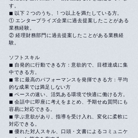
す。
◼ 以下 2 つのうち、1 つ以上を満たしている方。
① エンタープライズ企業に過去提案したことがある
業務経験。
② 経理財務部門に過去提案したことがある業務経
験。
ソフトスキル
◼ 自発的に行動できる方：意欲的で、目標達成に集
中できる方。
◼ 常に最高のパフォーマンスを発揮できる方：平均
的な成果では満足しない方
◼ ペースの速い、活気ある環境で快適に働ける方。
◼ 会話中に即座に考えをまとめ、予期せぬ質問にも
容易に対応できる。
◼ 学ぶ意欲があり、指導を受け入れ、変化に柔軟に
対応できる。
◼ 優れた対人スキル、口頭・文書によるコミュニケ