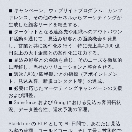
◼ キャンペーン、ウェブサイトプログラム、カンフ
ァレンス、その他のチャネルからマーケティングが
生成した顧客リードを精査する。
◼ ターゲットとなる連絡先や組織へのアウトバウン
ド活動を通じて、見込み顧客との⾯談機会を発見
し、営業と共に案件化を⾏う。特に売上高4,000 億
円以上の大手企業との案件化に注力する。
◼ ⾒込み顧客との会話を通じ、そのニーズを徹底的
に理解し、当社のソリューションと整合させる。
◼ 週次/月次/四半期ごとの指標（アポイントメン
ト、見込み客、新規コンタクト等）の達成。
◼ 必要に応じたマーケティングキャンペーンの支援
および調整。
◼ Salesforce および Gong における見込み客開拓状
況、データ整合性、週次予測の管理。
BlackLine の BDR として 90 日間で、あなたは見込
み客の発掘、コールドコール、そして最も技術的で