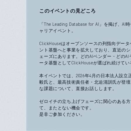
このイベントの見どころ
「The Leading Database for AI」
ャリアイベント。
ClickHouseはオープンソースの列指向
ント基盤へと事業を拡大しており、直近のシ
ェーズにあります。どのAIベンダー・どのA
ータ基盤としてClickHouseが選ばれ続け
本イベントでは、2026年4月の日本法人設
毅氏と、最高技術責任者・北迫清訓氏が登壇。会
な課題について、直接お話しします。
ゼロイチの立ち上げフェーズに関心のある方
て、またとない機会です。
是非ご参加ください。