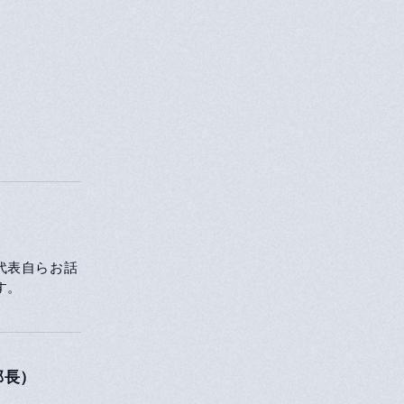
代表自らお話
す。
部長）