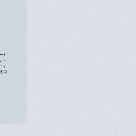
ービ
をリー
イティ
高技術