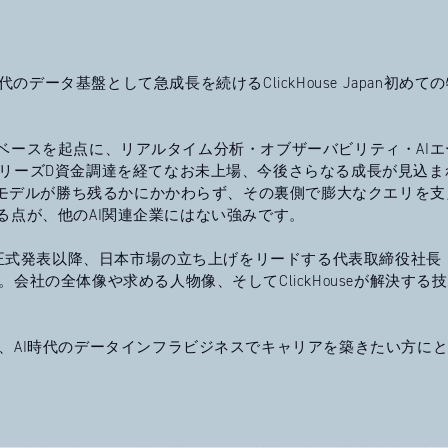
を掲げ、AI時代のデータ基盤として急成長を続けるClickHouse Japan初め
データベースを起点に、リアルタイム分析・オブザーバビリティ・AI
リーズD資金調達を経てなお未上場、今後さらなる成長が見込ま
Iモデルが勝ち残るかにかかわらず、その裏側で膨大なクエリを支
ている点が、他のAI関連企業にはない強みです。
立正式発表以降、日本市場の立ち上げをリードする代表取締役社長
社の全体像や求める人物像、そしてClickHouseが解決する
、AI時代のデータインフラビジネスでキャリアを築きたい方に