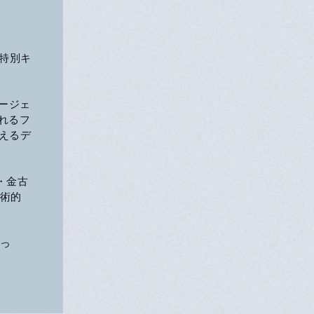
ての特別キ
エージェ
れるフ
えるデ
・金古
技術的
とっ