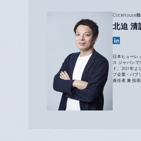
ClickHo
北迫 清訓
日本ヒューレッ
ス ジャパンでSo
ド。2021年よ
ブ企業・パブリ
責任者 兼 技