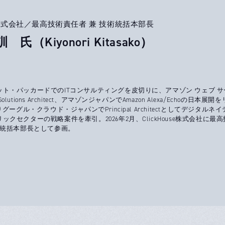
use株式会社／最高技術責任者 兼 技術統括本部長
 氏（Kiyonori Kitasako）
ト・パッカードでのITコンサルティングを皮切りに、アマゾン ウェブ サ
lutions Architect、アマゾンジャパンでAmazon Alexa/Echoの日本展開
りグーグル・クラウド・ジャパンでPrincipal Architectとしてデジタルネ
ックセクターの戦略案件を牽引。2026年2月、ClickHouse株式会社に最
術統括本部長として参画。