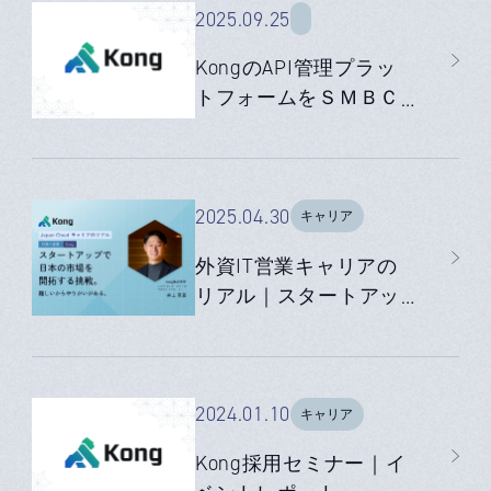
画した理由と「AI時代
2025.09.25
のインフラ」を創る使
KongのAPI管理プラッ
命
トフォームをＳＭＢＣ
日興証券が採用
2025.04.30
キャリア
外資IT営業キャリアの
リアル｜スタートアッ
プで日本の市場を開拓
する挑戦。難しいから
やりがいがある。
2024.01.10
キャリア
Kong採用セミナー｜イ