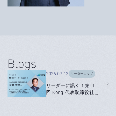
Blogs
2026.07.13
リーダーシップ
リーダーに訊く！第11
回 Kong 代表取締役社
長 有泉大樹氏 ｜あえて
コンフォートゾーンを
捨ててKong Japanへ参