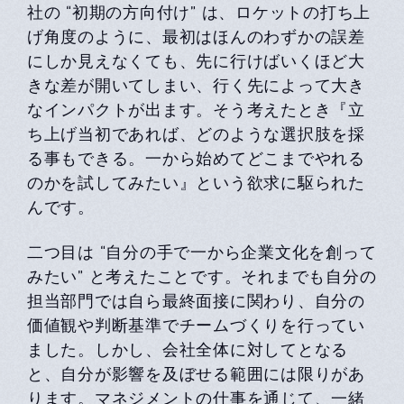
社の “初期の方向付け” は、ロケットの打ち上
げ角度のように、最初はほんのわずかの誤差
にしか見えなくても、先に行けばいくほど大
きな差が開いてしまい、行く先によって大き
なインパクトが出ます。そう考えたとき『立
ち上げ当初であれば、どのような選択肢を採
る事もできる。一から始めてどこまでやれる
のかを試してみたい』という欲求に駆られた
んです。
二つ目は “自分の手で一から企業文化を創って
みたい” と考えたことです。それまでも自分の
担当部門では自ら最終面接に関わり、自分の
価値観や判断基準でチームづくりを行ってい
ました。しかし、会社全体に対してとなる
と、自分が影響を及ぼせる範囲には限りがあ
ります。マネジメントの仕事を通じて、一緒