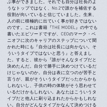
ぶ事ができました。それでも自分は社長のよ
うなトップではなく、No.2で誰かを補佐する
役割が向いていると信じていました。生来、
人の前に積極的に出ていく事が好きではない
のです。これは書籍『THE MODEL』の中でも
書いたエピソードですが、CEOのマーク・ベ
ニオフに次のキャリアのステップについて聞
かれた時にも『自分は社長には向かない。そ
ういうタイプではないと思う』と答えまし
た。すると、彼から『誰がそんなタイプだと
決めたんだ。自分で勝手に決めつけているだ
けじゃないのか。自分は表に立つのが苦手と
言うが、親がそういうタイプだったからかも
しれないし、子供の時の体験がそう思わせて
いるだけかもしれない。あなたはこういうタ
イプだと他人に刷り込まれたからかもしれな
い。自分がどんなタイプかなんて決めつける